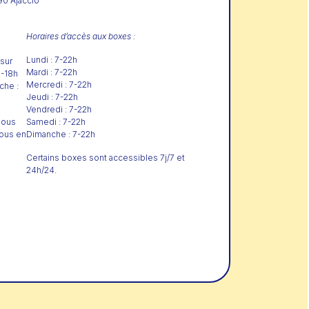
90 Ajaccio
Horaires d’accès aux boxes :
Lundi : 7-22h
 sur
Mardi : 7-22h
9-18h
Mercredi : 7-22h
che :
Jeudi : 7-22h
Vendredi : 7-22h
vous
Samedi : 7-22h
nous en
Dimanche : 7-22h
Certains boxes sont accessibles 7j/7 et
24h/24.