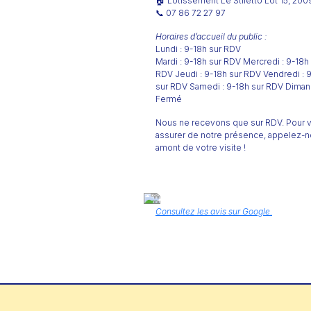
🏠 Lotissement Le Stiletto Lot 15, 200
📞 07 86 72 27 97
Horaires d’accueil du public :
Lundi : 9-18h sur RDV
Mardi : 9-18h sur RDV Mercredi : 9-18h
RDV Jeudi : 9-18h sur RDV Vendredi : 
sur RDV Samedi : 9-18h sur RDV Diman
Fermé
Nous ne recevons que sur RDV. Pour 
assurer de notre présence, appelez-
amont de votre visite !
Consultez les avis sur Google.