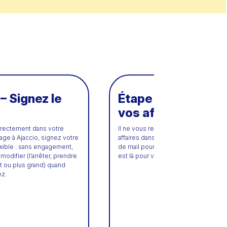
– Signez le
Étape 4 – Stockez
vos affaires
irectement dans votre
Il ne vous reste plus qu’à stocker vo
age à Ajaccio, signez votre
affaires dans votre box ! Besoin d’un
flexible : sans engagement,
de mail pour décharger ? Sur place, O
odifier (l’arrêter, prendre
est là pour vous aider !
it ou plus grand) quand
ez.