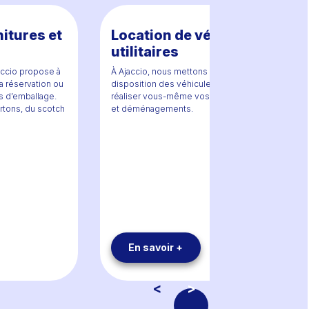
itures et
Location de véhicules
utilitaires
cio propose à
À Ajaccio, nous mettons à votre
a réservation ou
disposition des véhicules utilitaires pour
es d’emballage.
réaliser vous-même vos déplacements
rtons, du scotch
et déménagements.
En savoir +
<
>