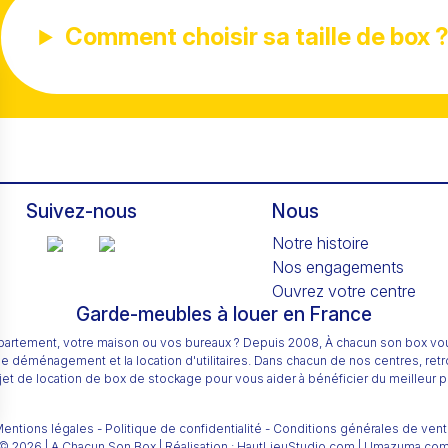
Comment choisir sa taille de box 
Suivez-nous
Nous
Notre histoire
Nos engagements
Ouvrez votre centre
Garde-meubles à louer en France
ppartement, votre maison ou vos bureaux ? Depuis 2008, À chacun son box v
e déménagement et la location d'utilitaires. Dans chacun de nos centres, re
 de location de box de stockage pour vous aider à bénéficier du meilleur pri
entions légales
-
Politique de confidentialité
-
Conditions générales de ven
© 2026
|
A Chacun Son Box | Réalisation : HautLieuStudio.com | Umazuma.co