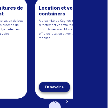
nitures de
Location et vente de
nt
containers
éservation de box
À proximité de Cagnes-sur-Mer, stockez
es proches de
directement vos affaires chez vous dans
t, achetez les
un container avec Move your Box, notre
à votre
offre de location et vente de containers
mobiles.
En savoir +
<
>