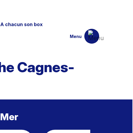
A chacun son box
Menu
che Cagnes-
-Mer